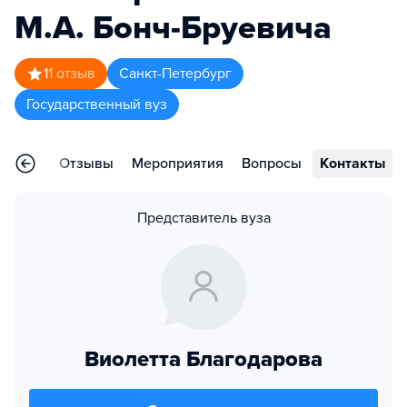
М.А. Бонч-Бруевича
1
1
отзыв
Санкт-Петербург
Государственный вуз
раммы
Отзывы
Мероприятия
Вопросы
Контакты
Представитель вуза
Виолетта Благодарова