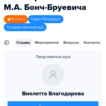
М.А. Бонч-Бруевича
1
1
отзыв
Санкт-Петербург
Государственный вуз
раммы
Отзывы
Мероприятия
Вопросы
Контакты
Представитель вуза
Виолетта Благодарова