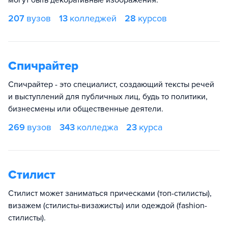
могут быть декоративные изображения.
207
вузов
13
колледжей
28
курсов
Спичрайтер
Спичрайтер - это специалист, создающий тексты речей
и выступлений для публичных лиц, будь то политики,
бизнесмены или общественные деятели.
269
вузов
343
колледжа
23
курса
Стилист
Стилист может заниматься прическами (топ-стилисты),
визажем (стилисты-визажисты) или одеждой (fashion-
стилисты).