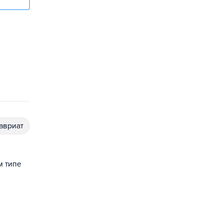
лавриат
м типе