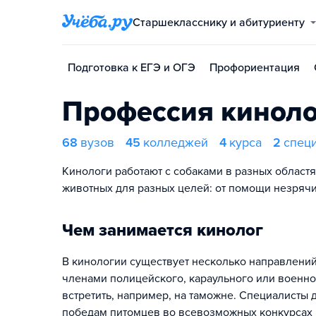
Старшекласснику и абитуриенту
Подготовка к ЕГЭ и ОГЭ
Профориентация
Профессия киноло
68
вузов
45
колледжей
4
курса
2
спец
Кинологи работают с собаками в разных област
животных для разных целей: от помощи незряч
Чем занимается кинолог
В кинологии существует несколько направлений 
членами полицейского, караульного или военно
встретить, например, на таможне. Специалисты 
победам питомцев во всевозможных конкурсах и