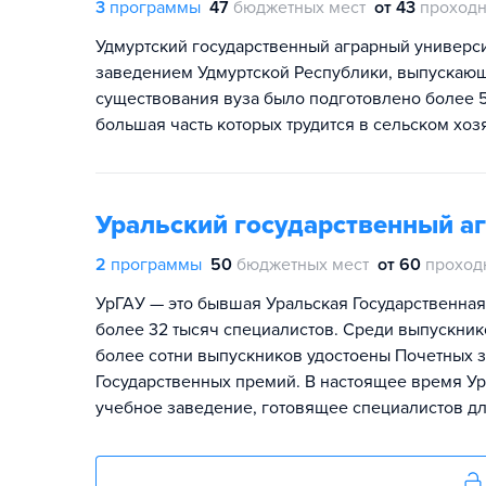
3
программы
47
бюджетных мест
от 43
проходн
Удмуртский государственный аграрный универ
заведением Удмуртской Республики, выпускающ
существования вуза было подготовлено более 
большая часть которых трудится в сельском хоз
Уральский государственный а
2
программы
50
бюджетных мест
от 60
проход
УрГАУ — это бывшая Уральская Государственная
более 32 тысяч специалистов. Среди выпускнико
более сотни выпускников удостоены Почетных з
Государственных премий. В настоящее время У
учебное заведение, готовящее специалистов д