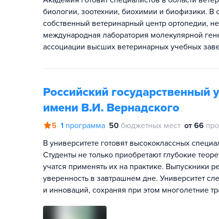
Академия готовит специалистов в области вете
биологии, зоотехнии, биохимии и биофизики. В 
собственный ветеринарный центр ортопедии, не
международная лаборатория молекулярной гене
ассоциации высших ветеринарных учебных заве
Российский государственный у
имени В.И. Вернадского
5
1
программа
50
бюджетных мест
от 66
про
В университете готовят высококлассных специал
Студенты не только приобретают глубокие теор
учатся применять их на практике. Выпускники р
уверенность в завтрашнем дне. Университет сл
и инноваций, сохраняя при этом многолетние т