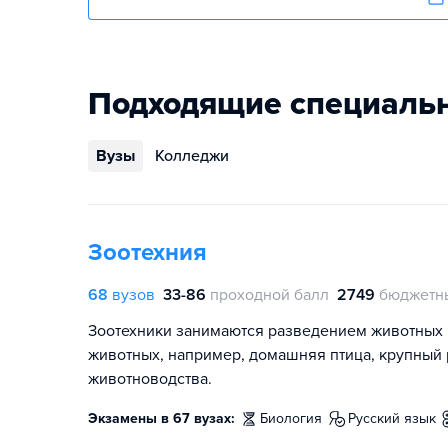
Подходящие специаль
Вузы
Колледжи
Зоотехния
68
вузов
33-86
проходной балл
2749
бюджетн
Зоотехники занимаются разведением животных 
животных, например, домашняя птица, крупный 
животноводства.
Экзамены в 67 вузах:
биология
русский язык