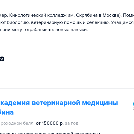
мер, Кинологический колледж им. Скрябина в Москве). Пом
ают биологию, ветеринарную помощь и селекцию. Учащимся,
й они могут отрабатывать новые навыки.
а
академия ветеринарной медицины
бина
проходной балл
от 150000 р.
за год