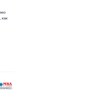
имо
 как