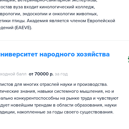
ринарии, ветеринарно-санитарной экспертизы,
состав вуза входит кинологический колледж,
врологии, эндоскопии и онкологии животных,
тики птицы. Академия является членом Европейской
дений (EAEVE).
ниверситет народного хозяйства
ходной балл
от 70000 р.
за год
истов для многих отраслей науки и производства.
етические знания, навыки системного мышления, но и
еально конкурентоспособны на рынке труда и чувствуют
едует новейшим трендам в области образования, науки
радиции, накопленные за годы своего существования.