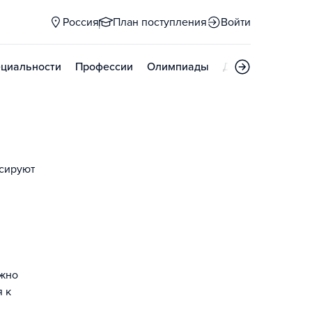
Россия
План поступления
Войти
циальности
Профессии
Олимпиады
Дни открытых д
ссируют
ожно
я к