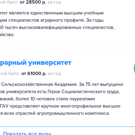
ой балл
от 28500 р.
за год
ситет является единственным высшим учебным
им специалистов аграрного профиля. За годы
50 тысяч высококвалифицированных специалистов,
яйстве.
грарный университет
ной балл
от 61000 р.
за год
 Сельскохозяйственная Академия. За 75 лет выпущено
в университета есть Герои Социалистического труда,
ваний, более 10 человек стали лауреатами
рГАУ представляет крупное многопрофильное высшее
ля всех отраслей агропромышленного комплекса.
Показать все вузы