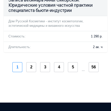
Юридические условия частной практики
специалиста бьюти-индустрии
Дом Русской Косметики - институт косметологии,
эстетической медицины и визажного искусства
Стоимость:
1 290 р.
Длительность:
2 ак. ч
1
2
3
4
5
56
...