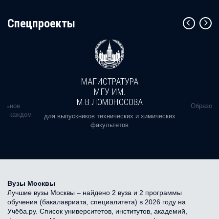
Cпецпроекты
МАГИСТРАТУРА
МГУ ИМ.
М.В.ЛОМОНОСОВА
альное
Образова
ь в каждом
для выпускников технических и химических
факультетов
Вузы Москвы
Лучшие вузы Москвы – найдено 2 вуза и 2 программы
обучения (бакалавриата, специалитета) в 2026 году на
Учёба.ру. Список университетов, институтов, академий,