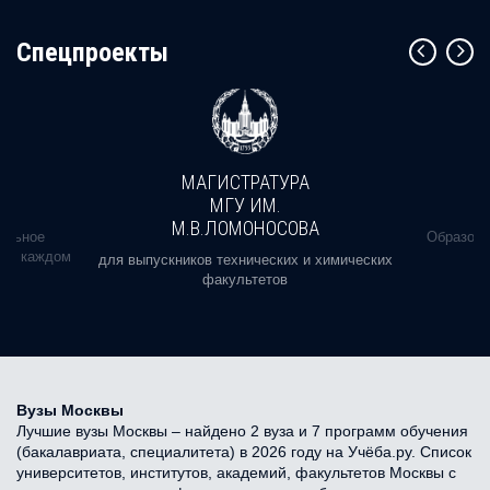
Cпецпроекты
МАГИСТРАТУРА
МГУ ИМ.
М.В.ЛОМОНОСОВА
альное
Образова
ь в каждом
для выпускников технических и химических
факультетов
Вузы Москвы
Лучшие вузы Москвы – найдено 2 вуза и 7 программ обучения
(бакалавриата, специалитета) в 2026 году на Учёба.ру. Список
университетов, институтов, академий, факультетов Москвы с