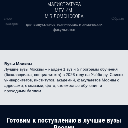
МАГИСТРАТУРА
МГУ ИМ.
М.В.ЛОМОНОСОВА
альное
Образова
ь в каждом
для выпускников технических и химических
факультетов
Вузы Москвы
Лучшие вузы Москвы – найден 1 вуз и 5 программ обучения
(бакалавриата, специалитета) в 2026 году на Учёба.ру. Список
университетов, институтов, академий, факультетов Москвы с
адресами, отзывами, фото, стоимостью обучения и
проходным баллом.
Готовим к поступлению в лучшие вузы
России