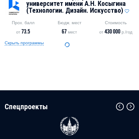
университет имени А.Н. Косыгина
(Технологии. Дизайн. Искусство)
Прох. балл
Бюдж. мест
Стоимость
73.5
67
430 000
от
мест
от
р./год
Скрыть программы
Cпецпроекты