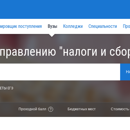
нировщик поступления
Вузы
Колледжи
Специальности
Про
правлению "налоги и сбо
Н
ЕТЫ ЕГЭ
Проходной балл
Бюджетных мест
Стоимость 
?