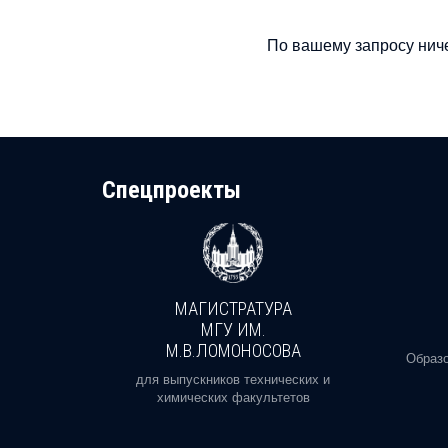
По вашему запросу ниче
Cпецпроекты
МАГИСТРАТУРА
И
МГУ ИМ.
М.В.ЛОМОНОСОВА
, реальное
Образо
орая есть
для выпускников технических и
химических факультетов