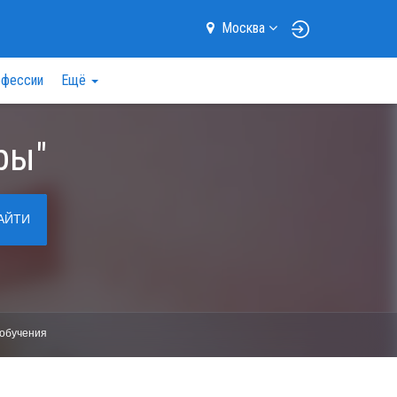
Москва
фессии
Ещё
ры"
АЙТИ
обучения