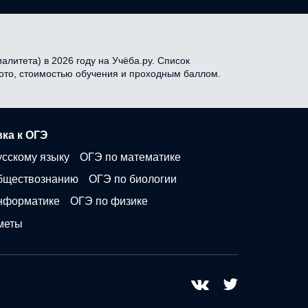
литета) в 2026 году на Учёба.ру. Список
фото, стоимостью обучения и проходным баллом.
ка к ОГЭ
усскому языку
ОГЭ по математике
бществознанию
ОГЭ по биологии
нформатике
ОГЭ по физике
меты