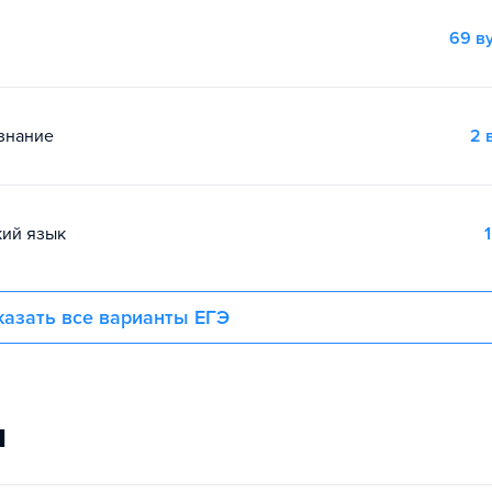
69 в
знание
2 
кий язык
1
азать все варианты ЕГЭ
и