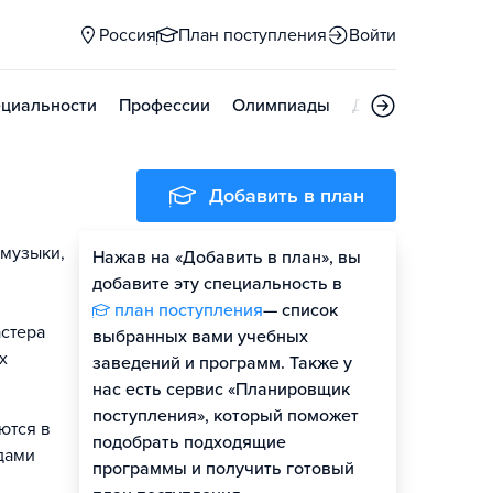
Россия
План поступления
Войти
циальности
Профессии
Олимпиады
Дни открытых д
Добавить в план
 музыки,
Нажав на «Добавить в план», вы
добавите эту специальность в
план поступления
— список
астера
выбранных вами учебных
х
заведений и программ. Также у
нас есть сервис «Планировщик
поступления», который поможет
ются в
подобрать подходящие
дами
программы и получить готовый