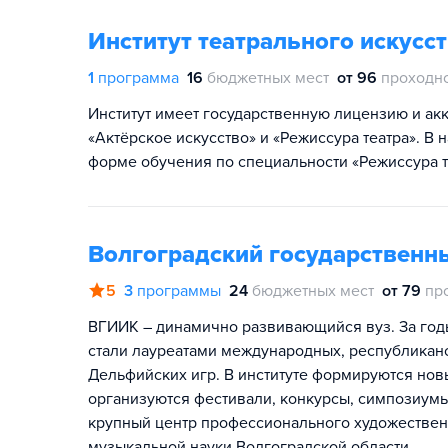
Институт театрального искусст
1
программа
16
бюджетных мест
от 96
проходн
Институт имеет государственную лицензию и ак
«Актёрское искусство» и «Режиссура театра». В 
форме обучения по специальности «Режиссура т
Волгоградский государственны
5
3
программы
24
бюджетных мест
от 79
пр
ВГИИК – динамично развивающийся вуз. За год
стали лауреатами международных, республиканс
Дельфийских игр. В институте формируются нов
организуются фестивали, конкурсы, симпозиум
крупный центр профессионального художественн
музыкальной науки Волгоградской области.