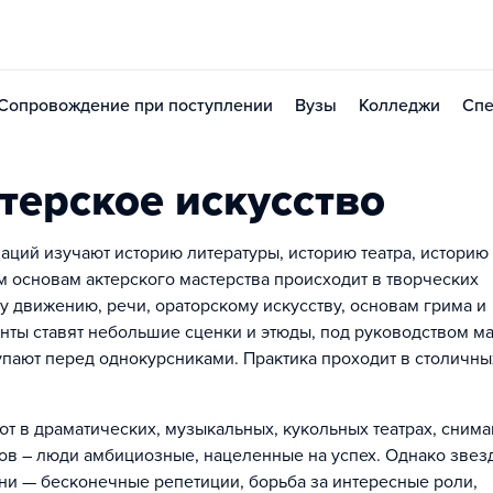
Сопровождение при поступлении
Вузы
Колледжи
Спе
терское искусство
аций изучают историю литературы, историю театра, историю
 основам актерского мастерства происходит в творческих
у движению, речи, ораторскому искусству, основам грима и
денты ставят небольшие сценки и этюды, под руководством м
упают перед однокурсниками. Практика проходит в столичны
ют в драматических, музыкальных, кукольных театрах, снима
тов – люди амбициозные, нацеленные на успех. Однако звез
зни — бесконечные репетиции, борьба за интересные роли,