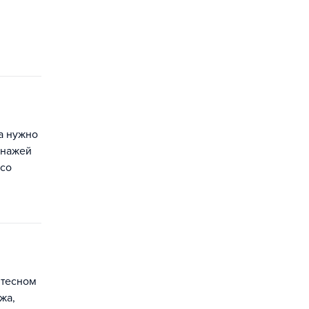
а нужно
онажей
 со
 тесном
жа,