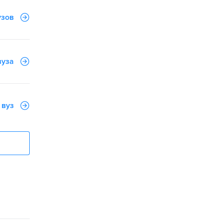
узов
вуза
 вуз