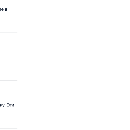
ие в
у. Эти