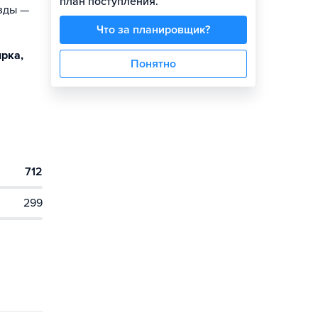
план поступления.
езды —
Что за планировщик?
ирка,
Понятно
712
299