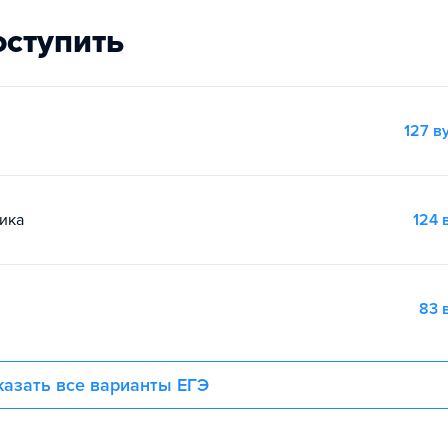
оступить
127 в
ика
124 
83 
азать все варианты ЕГЭ