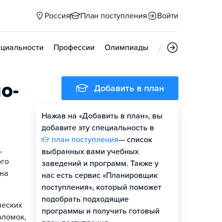
Россия
План поступления
Войти
циальности
Профессии
Олимпиады
Дни открытых д
о-
Добавить в план
Нажав на «Добавить в план», вы
добавите эту специальность в
план поступления
— список
,
выбранных вами учебных
ого
заведений и программ. Также у
на
нас есть сервис «Планировщик
поступления», который поможет
подобрать подходящие
ческих
программы и получить готовый
оломок,