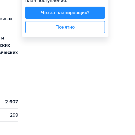
план поступления.
Что за планировщик?
висах,
Понятно
 и
еских
гических
2 607
299