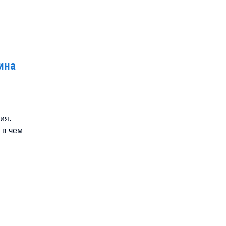
ина
ия.
 в чем