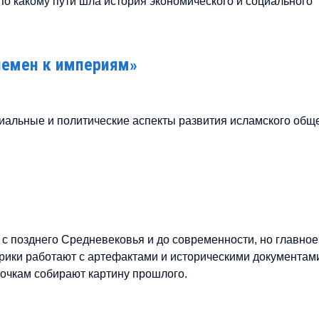
 по какому пути шла история экономического и социального
лемен к империям»
оциальные и политические аспекты развития исламского общ
с позднего Средневековья и до современности, но главное
сторики работают с артефактами и историческими документам
сочкам собирают картину прошлого.