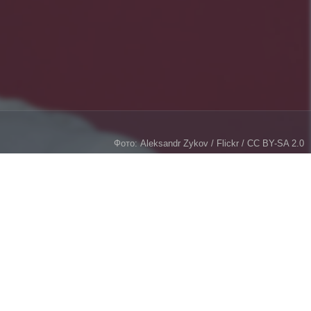
Фото: Aleksandr Zykov / Flickr / CC BY-SA 2.0