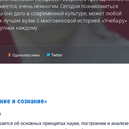
умеется, очень немногим. Сегодня познакомиться
ды оно дало в современной культуре, может любой
х лучших вузах с многовековой историей. «Учёба.ру»
тупных каждому.
+
Одноклассники
Twitter
ние и сознание»
т
ается об основных принципах науки, построении и анализе