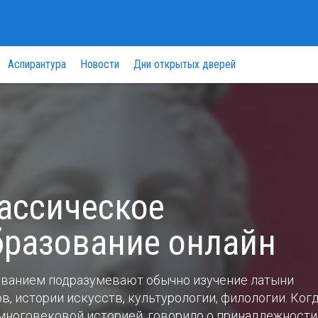
Аспирантура
Новости
Дни открытых дверей
лассическое
бразование онлайн
ованием подразумевают обычно изучение латыни
в, истории искусств, культурологии, филологии. Когд
с многовековой историей, говорило о принадлежности