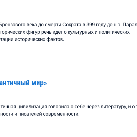
ронзового века до смерти Сократа в 399 году до н.э. Пара
орических фигур речь идет о культурных и политических
етации исторических фактов.
античный мир»
тичная цивилизация говорила о себе через литературу, и о 
чности и писателей современности.