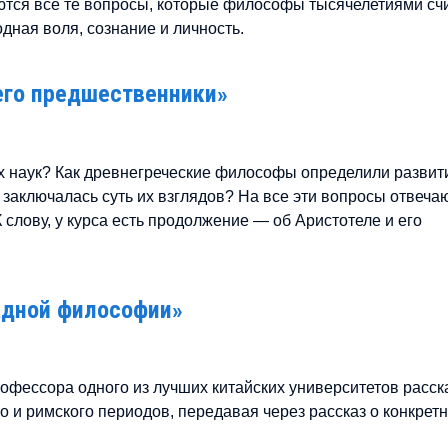
ются все те вопросы, которые философы тысячелетиями сч
ная воля, сознание и личность.
его предшественники»
х наук? Как древнегреческие философы определили развит
 заключалась суть их взглядов? На все эти вопросы отвеча
слову, у курса есть продолжение — об Аристотеле и его
адной философии»
офессора одного из лучших китайских университетов расск
о и римского периодов, передавая через рассказ о конкрет