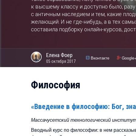
к высшему классу и доступно было, раз
с античным наследием и тем, какие пло
желающий. И не где-нибудь, а в тех самы
составила подборку онлайн-курсов, дос
Елена
Фоер
Вконтакте
Google
05 октября 2017
Философия
«Введение в философию: Бог, зна
Массачусетский технологический институ
Вводный курс по философии: в нем рассказыв