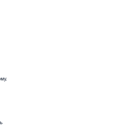
му.
ь