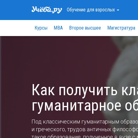
Обучение
для взрослых
Курсы
МВА
Второе высшее
Магистратура
Как получить к
гуманитарное о
Под классическим гуманитарным образ
и греческого, трудов античных философо
такое образование, полученное в вузе 