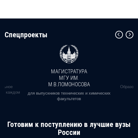
Cпецпроекты
МАГИСТРАТУРА
МГУ ИМ.
М.В.ЛОМОНОСОВА
альное
Образова
ь в каждом
для выпускников технических и химических
факультетов
Готовим к поступлению в лучшие вузы
России