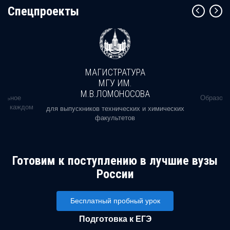
Cпецпроекты
МАГИСТРАТУРА
МГУ ИМ.
М.В.ЛОМОНОСОВА
альное
Образова
ь в каждом
для выпускников технических и химических
факультетов
Готовим к поступлению в лучшие вузы
России
Бесплатный пробный урок
Подготовка к ЕГЭ