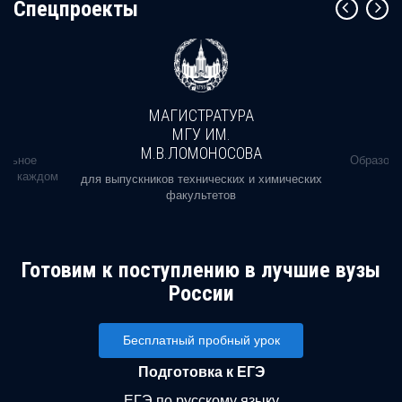
Cпецпроекты
МАГИСТРАТУРА
МГУ ИМ.
М.В.ЛОМОНОСОВА
альное
Образова
ь в каждом
для выпускников технических и химических
факультетов
Готовим к поступлению в лучшие вузы
России
Бесплатный пробный урок
Подготовка к ЕГЭ
ЕГЭ по русскому языку