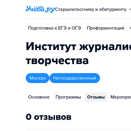
Старшекласснику и абитуриенту
Подготовка к ЕГЭ и ОГЭ
Профориентация
Институт журнали
творчества
Москва
Негосударственный
Основное
Программы
Отзывы
Меропри
0 отзывов