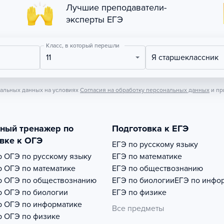
Лучшие преподаватели-
эксперты ЕГЭ
Класс, в который перешли
11
Я старшеклассник
нальных данных на условиях
Согласия на обработку персональных данных
и пр
тный тренажер по
Подготовка к ЕГЭ
вке к ОГЭ
ЕГЭ по русскому языку
р
ОГЭ по русскому языку
ЕГЭ по математике
р
ОГЭ по математике
ЕГЭ по обществознанию
р
ОГЭ по обществознанию
ЕГЭ по биологии
ЕГЭ по инфо
р
ОГЭ по биологии
ЕГЭ по физике
р
ОГЭ по информатике
Все предметы
р
ОГЭ по физике