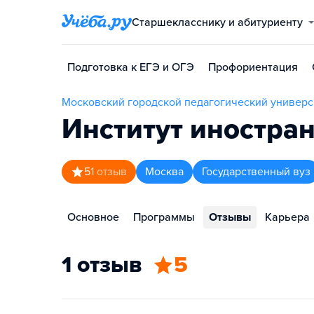
Старшекласснику и абитуриенту
Подготовка к ЕГЭ и ОГЭ
Профориентация
Московский городской педагогический универс
Институт иностра
5
1
отзыв
Москва
Государственный вуз
Основное
Программы
Отзывы
Карьера
1 отзыв
5