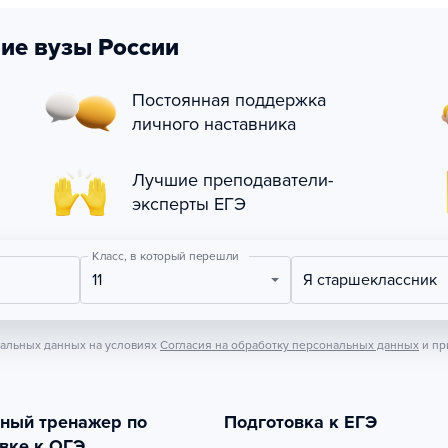
ие вузы России
Постоянная поддержка
личного наставника
Лучшие преподаватели-
эксперты ЕГЭ
Класс, в который перешли
11
Я старшеклассник
нальных данных на условиях
Согласия на обработку персональных данных
и пр
тный тренажер по
Подготовка к ЕГЭ
вке к ОГЭ