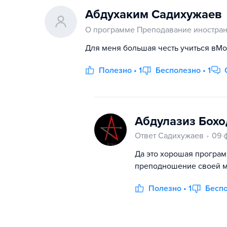
Абдухаким Садихужаев
О программе Преподавание иностранн
Для меня большая честь учиться вМ
Полезно • 1
Бесполезно • 1
Абдулазиз Бох
Ответ Садихужаев
09 
Да это хорошая програм
преподношение своей м
Полезно • 1
Беспо