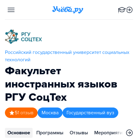
Российский государственный университет социальных
технологий
Факультет
иностранных языков
РГУ СоцТех
5
1
отзыв
Москва
Государственный вуз
Основное
Программы
Отзывы
Мероприятия
Ко