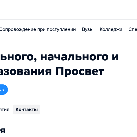
Сопровождение при поступлении
Вузы
Колледжи
Спе
ьного, начального и
азования Просвет
уз
ятия
Контакты
я