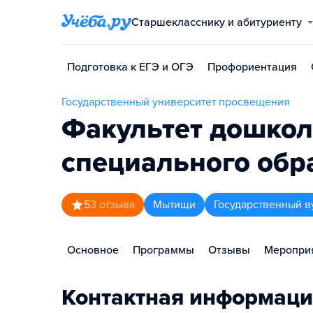
Старшекласснику и абитуриенту
Подготовка к ЕГЭ и ОГЭ
Профориентация
Государственный университет просвещения
Факультет дошкол
специального обр
5
3
отзыва
Мытищи
Государственный в
Основное
Программы
Отзывы
Меропри
Контактная информаци