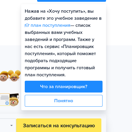
Нажав на «Хочу поступить», вы
Оценить шансы
добавите это учебное заведение в
план поступления
— список
выбранных вами учебных
заведений и программ. Также у
нас есть сервис «Планировщик
поступления», который поможет
подобрать подходящие
программы и получить готовый
Занятия в небольших
план поступления.
группах по уровню
Что за планировщик?
Официальная гарантия
Понятно
поступления на бюджет
Записаться на консультацию