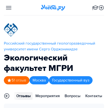
Российский государственный геологоразведочный
университет имени Серго Орджоникидзе
Экологический
факультет МГРИ
5
1
отзыв
Москва
Государственный вуз
раммы
Отзывы
Мероприятия
Вопросы
Контакты