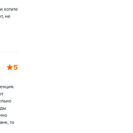
и хотите
т, не
5
енция.
ют
ельно
иды
нно
ане, то