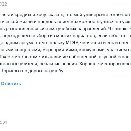
022
нсы и кредит» и хочу сказать, что мой университет отвечает
енческой жизни и предоставляет возможность учится по ус
ь разветвленная система учебных направлений. Я считаю, ч
 подходящего выбора из многих вариантов, если тебе что-т
 одним аргументом в пользу МГЭУ, является очень и очен
ичными концертами, мероприятиями, конкурсами, участием в
ак же можно отметить наличие собственной, вкусной столов
ательные учителя, реальные знания. Хорошее местораспол
 Горького по дороге на учебу
Ответить
021