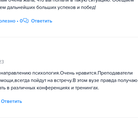
Нам очень жаль, что вы попали в такую ситуацию. Обещаем
аем дальнейших больших успехов и побед!
олезно • 0
Ответить
23
о направлению психология.Очень нравится.Преподаватели
мощи,всегда пойдут на встречу.В этом вузе правда получаю
ать в различных конференциях и тренингах.
Ответить