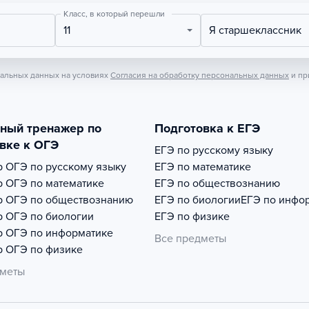
Класс, в который перешли
11
Я старшеклассник
нальных данных на условиях
Согласия на обработку персональных данных
и пр
тный тренажер по
Подготовка к ЕГЭ
вке к ОГЭ
ЕГЭ по русскому языку
р
ОГЭ по русскому языку
ЕГЭ по математике
р
ОГЭ по математике
ЕГЭ по обществознанию
р
ОГЭ по обществознанию
ЕГЭ по биологии
ЕГЭ по инфо
р
ОГЭ по биологии
ЕГЭ по физике
р
ОГЭ по информатике
Все предметы
р
ОГЭ по физике
дметы