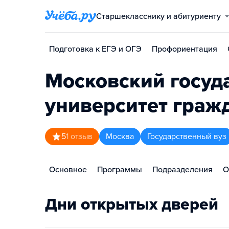
Старшекласснику и абитуриенту
Подготовка к ЕГЭ и ОГЭ
Профориентация
Московский госуд
университет граж
5
1
отзыв
Москва
Государственный вуз
Основное
Программы
Подразделения
О
Дни открытых дверей