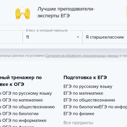
Лучшие преподаватели-
эксперты ЕГЭ
Класс, в который перешли
11
Я старшеклассник
нальных данных на условиях
Согласия на обработку персональных данных
и пр
тный тренажер по
Подготовка к ЕГЭ
вке к ОГЭ
ЕГЭ по русскому языку
р
ОГЭ по русскому языку
ЕГЭ по математике
р
ОГЭ по математике
ЕГЭ по обществознанию
р
ОГЭ по обществознанию
ЕГЭ по биологии
ЕГЭ по инфо
р
ОГЭ по биологии
ЕГЭ по физике
р
ОГЭ по информатике
Все предметы