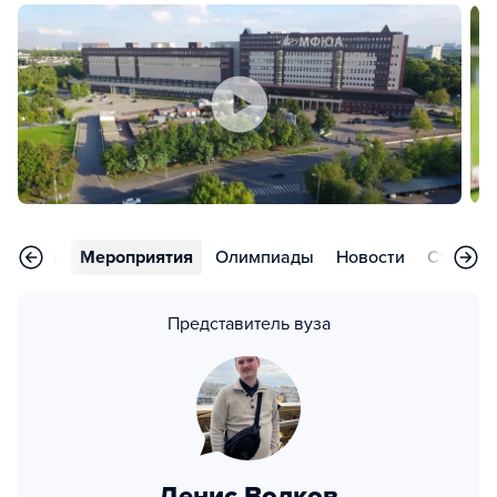
арьера
Мероприятия
Олимпиады
Новости
Статьи
Представитель вуза
Денис Волков