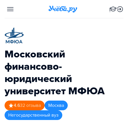
Московский
финансово-
юридический
университет МФЮА
4.6
32
отзыва
Москва
Негосударственный вуз