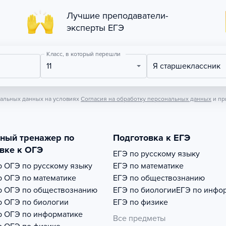
Лучшие преподаватели-
эксперты ЕГЭ
Класс, в который перешли
11
Я старшеклассник
нальных данных на условиях
Согласия на обработку персональных данных
и пр
тный тренажер по
Подготовка к ЕГЭ
вке к ОГЭ
ЕГЭ по русскому языку
р
ОГЭ по русскому языку
ЕГЭ по математике
р
ОГЭ по математике
ЕГЭ по обществознанию
р
ОГЭ по обществознанию
ЕГЭ по биологии
ЕГЭ по инфо
р
ОГЭ по биологии
ЕГЭ по физике
р
ОГЭ по информатике
Все предметы