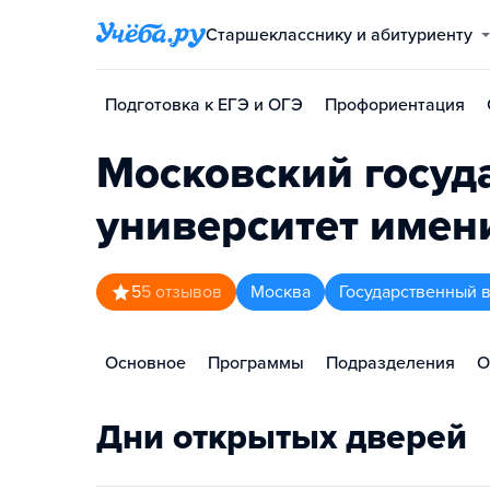
Старшекласснику и абитуриенту
Подготовка к ЕГЭ и ОГЭ
Профориентация
Московский госуд
университет имени
5
5
отзывов
Москва
Государственный 
Основное
Программы
Подразделения
О
Дни открытых дверей