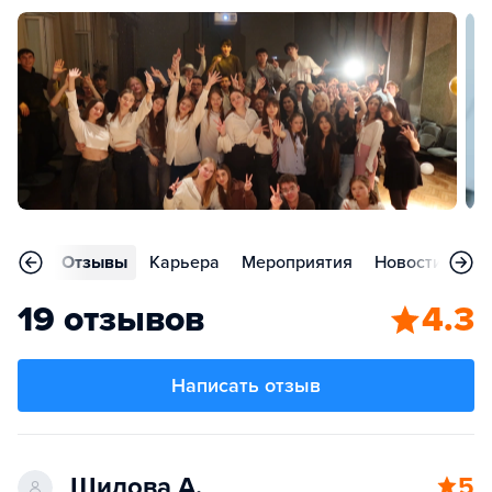
аммы
Отзывы
Карьера
Мероприятия
Новости
Во
19 отзывов
4.3
Написать отзыв
Шилова А.
5