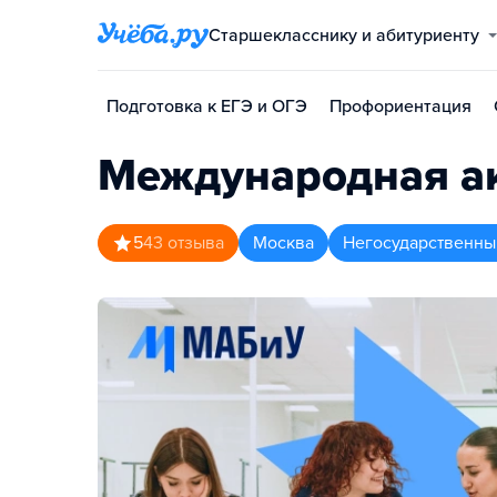
Старшекласснику и абитуриенту
Подготовка к ЕГЭ и ОГЭ
Профориентация
Международная ак
5
43
отзыва
Москва
Негосударственны