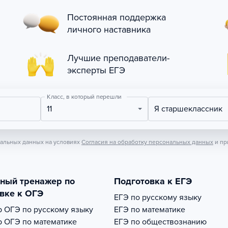
Постоянная поддержка
личного наставника
Лучшие преподаватели-
эксперты ЕГЭ
Класс, в который перешли
11
Я старшеклассник
нальных данных на условиях
Согласия на обработку персональных данных
и пр
тный тренажер по
Подготовка к ЕГЭ
вке к ОГЭ
ЕГЭ по русскому языку
р
ОГЭ по русскому языку
ЕГЭ по математике
р
ОГЭ по математике
ЕГЭ по обществознанию