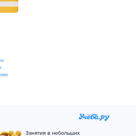
зы
о
нию
Занятия в небольших