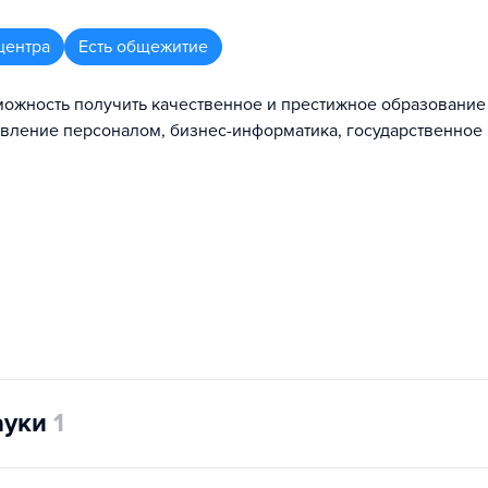
центра
Есть общежитие
можность получить качественное и престижное образование
авление персоналом, бизнес-информатика, государственное
ауки
1