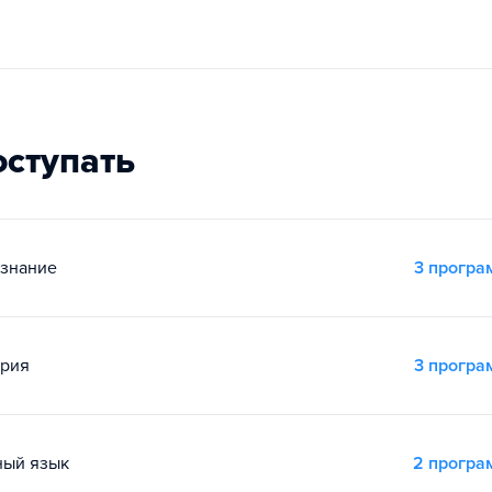
оступать
ознание
3 прогр
ория
3 прогр
ный язык
2 прогр