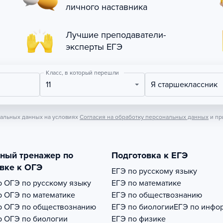
личного наставника
Лучшие преподаватели-
эксперты ЕГЭ
Класс, в который перешли
11
Я старшеклассник
нальных данных на условиях
Согласия на обработку персональных данных
и пр
тный тренажер по
Подготовка к ЕГЭ
вке к ОГЭ
ЕГЭ по русскому языку
р
ОГЭ по русскому языку
ЕГЭ по математике
р
ОГЭ по математике
ЕГЭ по обществознанию
р
ОГЭ по обществознанию
ЕГЭ по биологии
ЕГЭ по инфо
р
ОГЭ по биологии
ЕГЭ по физике