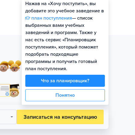
Нажав на «Хочу поступить», вы
Оценить шансы
добавите это учебное заведение в
план поступления
— список
выбранных вами учебных
заведений и программ. Также у
нас есть сервис «Планировщик
поступления», который поможет
подобрать подходящие
программы и получить готовый
Занятия в небольших
план поступления.
группах по уровню
Что за планировщик?
Официальная гарантия
поступления на бюджет
Понятно
Записаться на консультацию