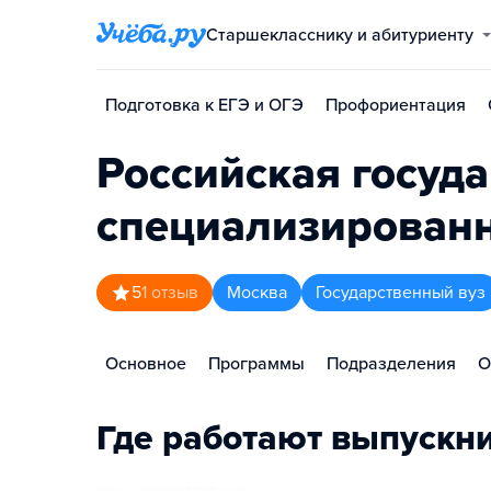
Старшекласснику и абитуриенту
Подготовка к ЕГЭ и ОГЭ
Профориентация
Российская госуд
специализированн
5
1
отзыв
Москва
Государственный вуз
Основное
Программы
Подразделения
О
Где работают выпускн