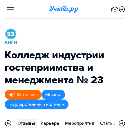
Колледж индустрии
гостеприимства и
менеджмента № 23
1.3
3
отзыва
Москва
Государственный колледж
ления
Отзывы
Карьера
Мероприятия
Статьи
Кон