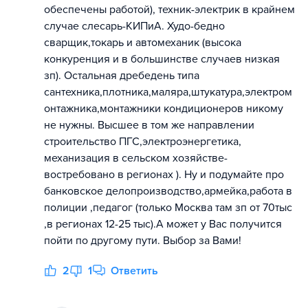
обеспечены работой), техник-электрик в крайнем
случае слесарь-КИПиА. Худо-бедно
сварщик,токарь и автомеханик (высока
конкуренция и в большинстве случаев низкая
зп). Остальная дребедень типа
сантехника,плотника,маляра,штукатура,электром
онтажника,монтажники кондиционеров никому
не нужны. Высшее в том же направлении
строительство ПГС,электроэнергетика,
механизация в сельском хозяйстве-
востребовано в регионах ). Ну и подумайте про
банковское делопроизводство,армейка,работа в
полиции ,педагог (только Москва там зп от 70тыс
,в регионах 12-25 тыс).А может у Вас получится
пойти по другому пути. Выбор за Вами!
2
1
Ответить