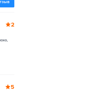
отзыв
2
лохо,
5