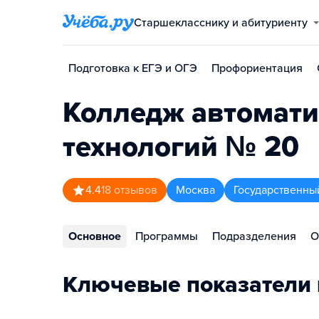
Старшекласснику и абитуриенту
Подготовка к ЕГЭ и ОГЭ
Профориентация
Колледж автомат
технологий № 20
4.4
18
отзывов
Москва
Государственны
Основное
Программы
Подразделения
О
Ключевые показатели