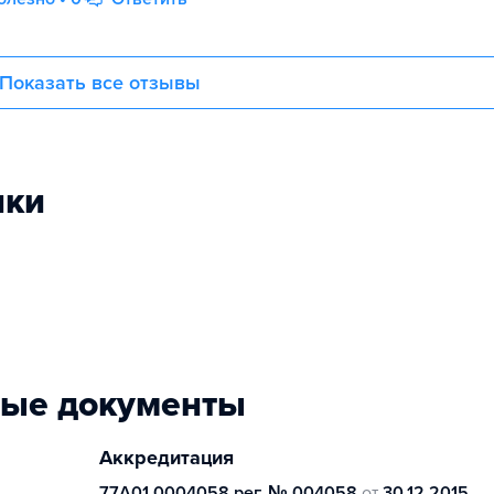
Показать все отзывы
ики
ные документы
Аккредитация
77А01 0004058 рег. № 004058
от
30.12.2015