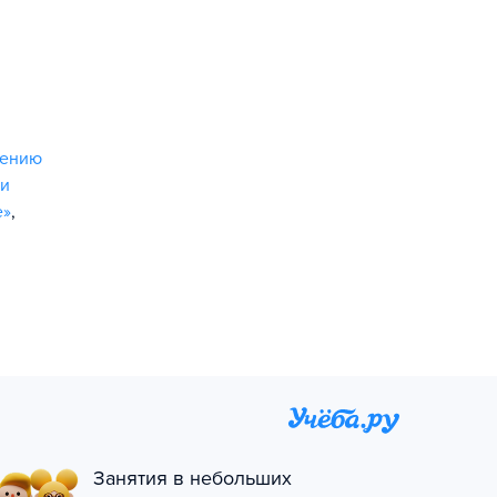
лению
и
е»
,
Занятия в небольших