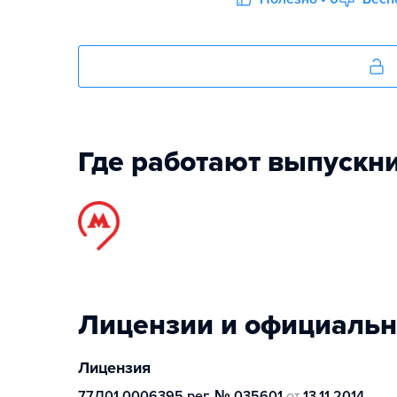
Где работают выпускн
Лицензии и официаль
Лицензия
77Л01 0006395 рег. № 035601
от
13.11.2014