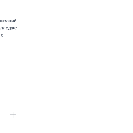
низаций.
олледже
 с