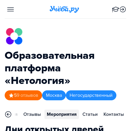
Образовательная
платформа
«Нетология»
5
9
отзывов
Москва
Негосударственный
деления
Отзывы
Мероприятия
Статьи
Контакты
Дни открытых дверей