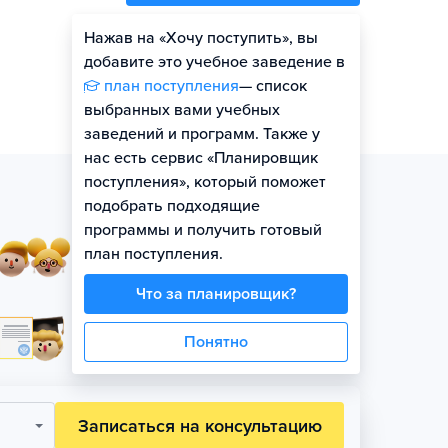
Нажав на «Хочу поступить», вы
Оценить шансы
добавите это учебное заведение в
план поступления
— список
выбранных вами учебных
заведений и программ. Также у
нас есть сервис «Планировщик
поступления», который поможет
подобрать подходящие
программы и получить готовый
Занятия в небольших
план поступления.
группах по уровню
Что за планировщик?
Официальная гарантия
Понятно
поступления на бюджет
Записаться на консультацию