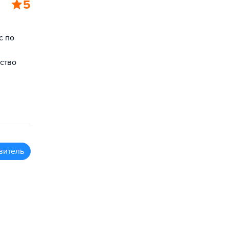
5
с по
ство
витель