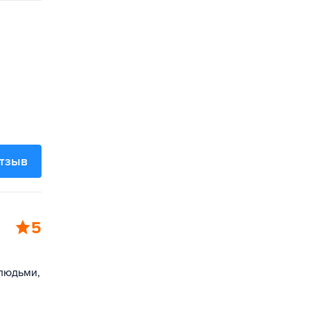
отзыв
5
 людьми,