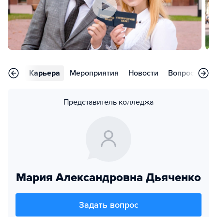
зывы
Карьера
Мероприятия
Новости
Вопросы
К
Представитель колледжа
Мария Александровна Дьяченко
Задать вопрос