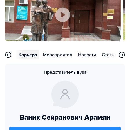
тзывы
Карьера
Мероприятия
Новости
Статьи
Во
Представитель вуза
Ваник Сейранович Арамян