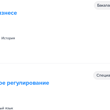
бакал
изнесе
история
специ
ое регулирование
ный язык