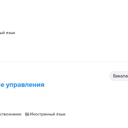
ный язык
бакал
е управления
ествознание
иностранный язык