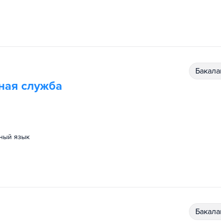
бакал
ная служба
нный язык
бакал