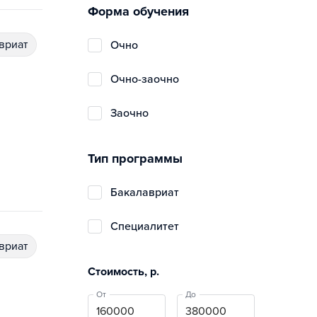
Форма обучения
авриат
очно
очно-заочно
заочно
Тип программы
бакалавриат
специалитет
авриат
Стоимость, р.
От
До