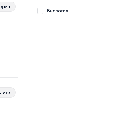
авриат
биология
алитет