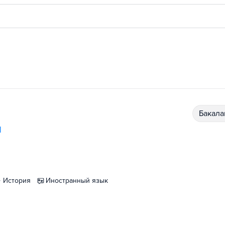
бакал
и
история
иностранный язык