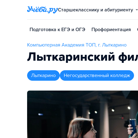
Старшекласснику и абитуриенту
Подготовка к ЕГЭ и ОГЭ
Профориентация
Компьютерная Академия ТОП, г. Лыткарино
Лыткаринский фил
Лыткарино
Негосударственный колледж