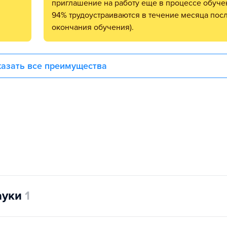
приглашение на работу еще в процессе обуче
94% трудоустраиваются в течение месяца пос
окончания обучения).
азать все преимущества
ауки
1