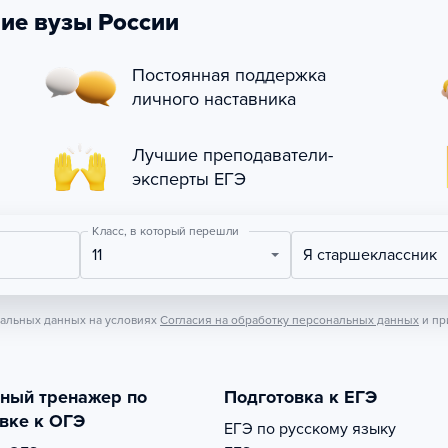
ие вузы России
Постоянная поддержка
личного наставника
Лучшие преподаватели-
эксперты ЕГЭ
Класс, в который перешли
11
Я старшеклассник
нальных данных на условиях
Согласия на обработку персональных данных
и пр
тный тренажер по
Подготовка к ЕГЭ
вке к ОГЭ
ЕГЭ по русскому языку