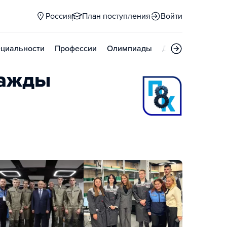
Россия
План поступления
Войти
циальности
Профессии
Олимпиады
Дни открытых д
важды