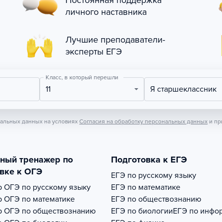
Постоянная поддержка
личного наставника
Лучшие преподаватели-
эксперты ЕГЭ
Класс, в который перешли
11
Я старшеклассник
нальных данных на условиях
Согласия на обработку персональных данных
и пр
тный тренажер по
Подготовка к ЕГЭ
вке к ОГЭ
ЕГЭ по русскому языку
р
ОГЭ по русскому языку
ЕГЭ по математике
р
ОГЭ по математике
ЕГЭ по обществознанию
р
ОГЭ по обществознанию
ЕГЭ по биологии
ЕГЭ по инфо