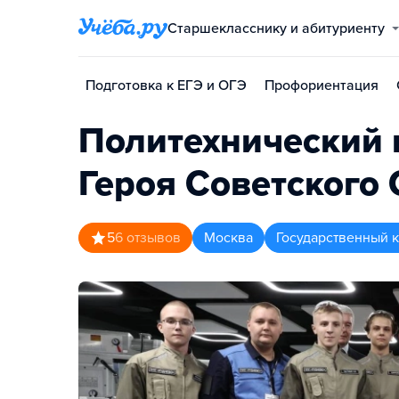
Старшекласснику и абитуриенту
Подготовка к ЕГЭ и ОГЭ
Профориентация
Политехнический
Героя Советского
5
6
отзывов
Москва
Государственный 