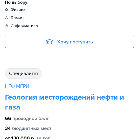
По выбору:
физика
химия
информатика
Хочу поступить
специалитет
НГФ МГРИ
Геология месторождений нефти и
газа
66
проходной балл
34
бюджетных мест
от 130 000 р.
за год