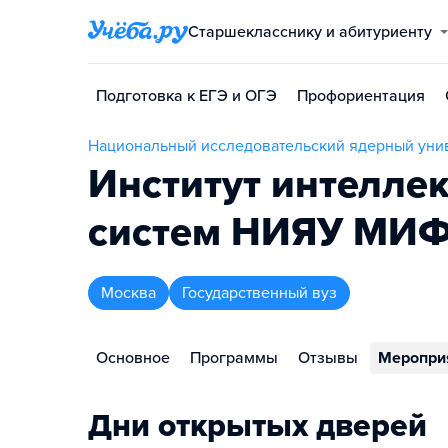
Старшекласснику и абитуриенту
Подготовка к ЕГЭ и ОГЭ
Профориентация
Национальный исследовательский ядерный уни
Институт интелле
систем НИЯУ МИ
Москва
Государственный вуз
Основное
Программы
Отзывы
Меропри
Дни открытых дверей