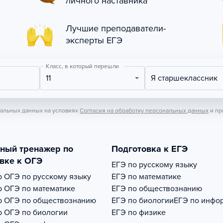
личного наставника
Лучшие преподаватели-
эксперты ЕГЭ
Класс, в который перешли
11
Я старшеклассник
нальных данных на условиях
Согласия на обработку персональных данных
и пр
тный тренажер по
Подготовка к ЕГЭ
вке к ОГЭ
ЕГЭ по русскому языку
р
ОГЭ по русскому языку
ЕГЭ по математике
р
ОГЭ по математике
ЕГЭ по обществознанию
р
ОГЭ по обществознанию
ЕГЭ по биологии
ЕГЭ по инфо
р
ОГЭ по биологии
ЕГЭ по физике