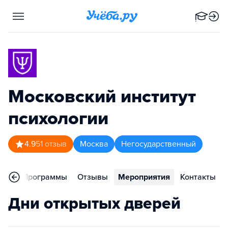
Московский институт
психологии
4.9
51
отзыв
Москва
Негосударственный
ное
Программы
Отзывы
Мероприятия
Контакты
Дни открытых дверей