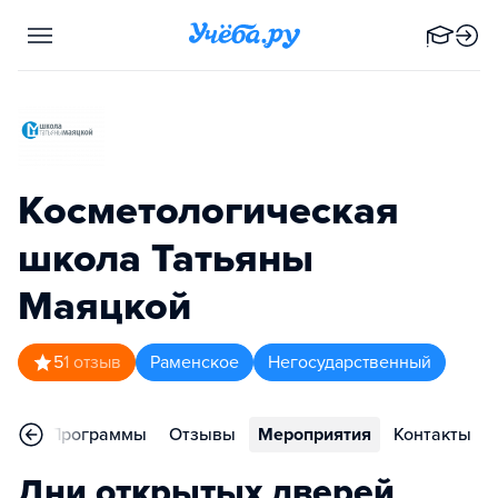
Косметологическая
школа Татьяны
Маяцкой
5
1
отзыв
Раменское
Негосударственный
ное
Программы
Отзывы
Мероприятия
Контакты
Дни открытых дверей