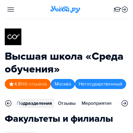
Высшая школа «Среда
обучения»
4.8
146
отзывов
Москва
Негосударственный
аммы
Подразделения
Отзывы
Мероприятия
Конта
Факультеты и филиалы