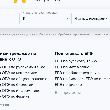
Класс, в который перешли
11
Я старшеклассник
нальных данных на условиях
Согласия на обработку персональных данных
и пр
тный тренажер по
Подготовка к ЕГЭ
вке к ОГЭ
ЕГЭ по русскому языку
р
ОГЭ по русскому языку
ЕГЭ по математике
р
ОГЭ по математике
ЕГЭ по обществознанию
р
ОГЭ по обществознанию
ЕГЭ по биологии
ЕГЭ по инфо
р
ОГЭ по биологии
ЕГЭ по физике
р
ОГЭ по информатике
Все предметы
р
ОГЭ по физике
дметы