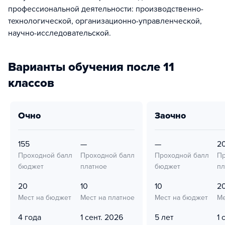
профессиональной деятельности: производственно-
технологической, организационно-управленческой,
научно-исследовательской.
Варианты обучения после 11
классов
очно
заочно
155
—
—
2
Проходной балл
Проходной балл
Проходной балл
Пр
бюджет
платное
бюджет
пл
20
10
10
2
Мест на бюджет
Мест на платное
Мест на бюджет
Ме
4 года
1 сент. 2026
5 лет
1 