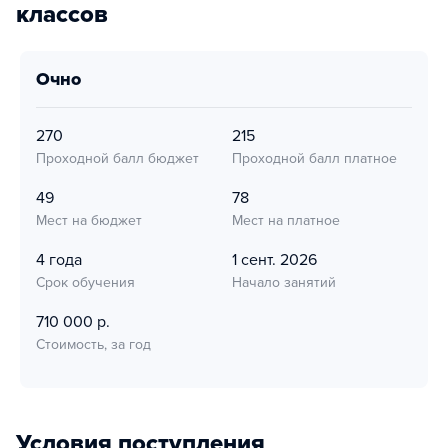
классов
очно
270
215
Проходной балл бюджет
Проходной балл платное
49
78
Мест на бюджет
Мест на платное
4 года
1 сент. 2026
Срок обучения
Начало занятий
710 000 р.
Стоимость, за год
Условия поступления