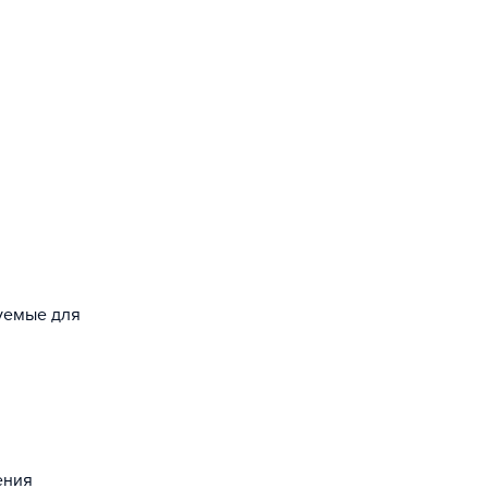
зуемые для
ения