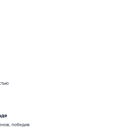
стью
аде
енов, победив