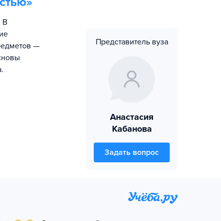
остью
»
 В
ие
Представитель вуза
редметов —
сновы
.
Анастасия
Кабанова
Задать вопрос