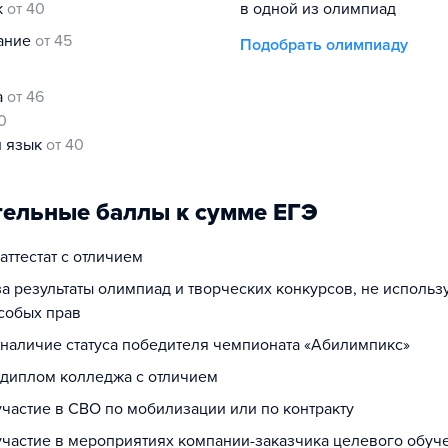
к
от 40
в одной из олимпиад
нание
от 45
Подобрать олимпиаду
а
от 46
0
й язык
от 40
ельные баллы к сумме ЕГЭ
 аттестат с отличием
за результаты олимпиад и творческих конкурсов, не исполь
собых прав
а наличие статуса победителя чемпионата «Абилимпикс»
а диплом колледжа с отличием
участие в СВО по мобилизации или по контракту
 участие в мероприятиях компании-заказчика целевого обуч