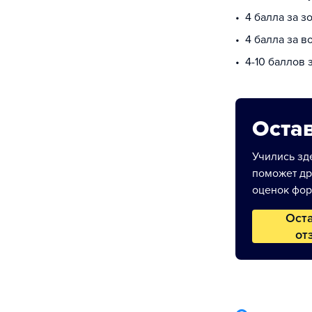
4 балла за з
4 балла за в
4-10 баллов
Остав
Учились зде
поможет др
оценок фор
Ост
от