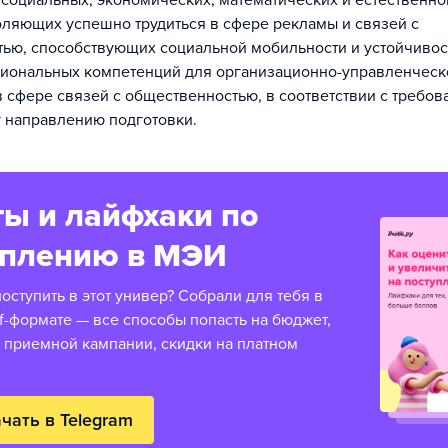
 социальных, экономических, математических и естественн
оляющих успешно трудиться в сфере рекламы и связей с
ью, способствующих социальной мобильности и устойчивос
сиональных компетенций для организационно-управленческ
в сфере связей с общественностью, в соответствии с треб
 направлению подготовки.
ы и лайфхаки по
уплению в МЭИ
оступить в этот универ? Собрали для тебя в
f-формате — все способы попасть на бюджет,
 приемной кампании, скидки на платном
чать в Telegram