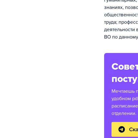
гуманитарных,
знаниях, позв
общественност
труда; профес
деятельности 
ВО по данному
Совет
пост
Мечтаешь п
удобном pd
расписание
отделении.
Ска