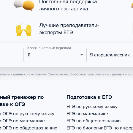
Постоянная поддержка
личного наставника
Лучшие преподаватели-
эксперты ЕГЭ
Класс, в который перешли
11
Я старшеклассник
нальных данных на условиях
Согласия на обработку персональных данных
и пр
тный тренажер по
Подготовка к ЕГЭ
вке к ОГЭ
ЕГЭ по русскому языку
р
ОГЭ по русскому языку
ЕГЭ по математике
р
ОГЭ по математике
ЕГЭ по обществознанию
р
ОГЭ по обществознанию
ЕГЭ по биологии
ЕГЭ по инфо