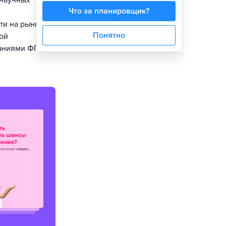
онаучных
Что за планировщик?
ти на рынке
Понятно
ой
ованиями ФГОС