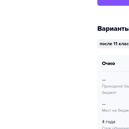
Варианты
после 11 кла
очно
—
Проходной ба
бюджет
—
Мест на бюдж
4 года
Срок обучени