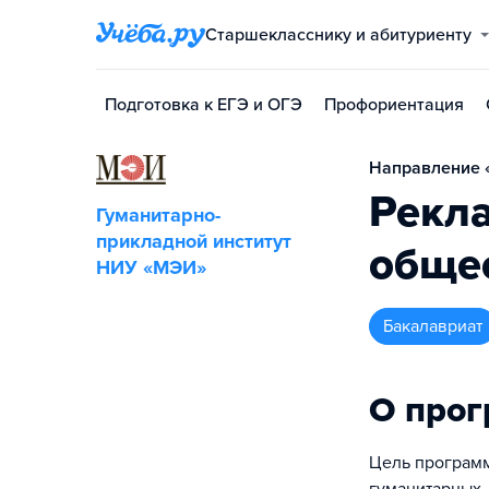
Старшекласснику и абитуриенту
Подготовка к ЕГЭ и ОГЭ
Профориентация
Направление «
Рекла
Гуманитарно-
прикладной институт
обще
НИУ «МЭИ»
бакалавриат
О про
Цель программ