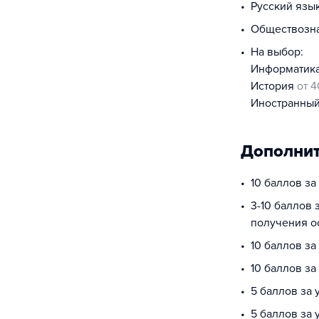
русский язы
обществоз
На выбор:
информатик
история
от 4
иностранны
Дополнит
10 баллов за
3-10 баллов 
получения о
10 баллов з
10 баллов з
5 баллов за 
5 баллов за