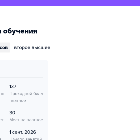
 обучения
ссов
второе высшее
137
лл
Проходной балл
платное
30
ет
Мест на платное
1 сент. 2026
я
Начало занятий