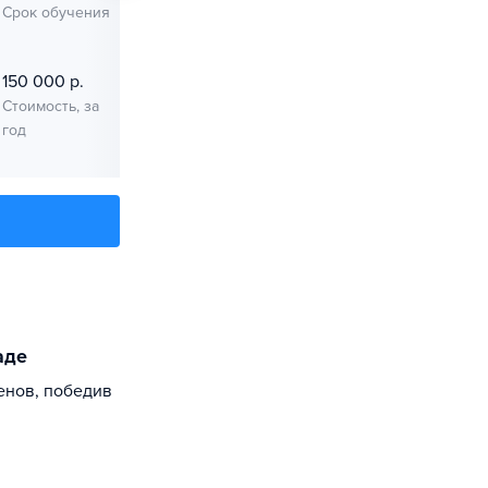
Срок обучения
время
Срок обучения
время
Начало занятий
Начало
150 000 р.
80 000 р.
Стоимость, за
Стоимость, за
год
год
аде
енов, победив