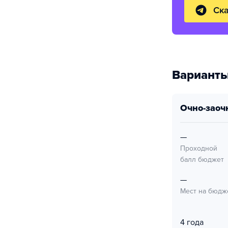
Ска
Варианты
очно-заоч
—
Проходной
балл бюджет
—
Мест на бюдж
4 года