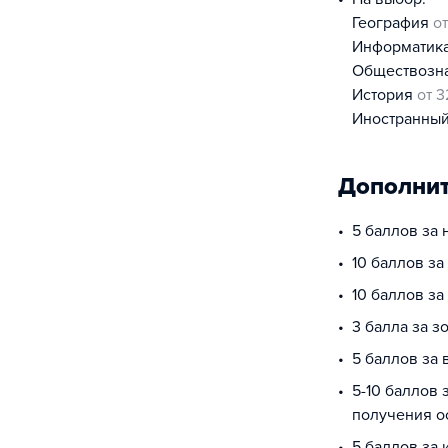
география
от
информатик
обществоз
история
от 3
иностранны
Дополнит
5 баллов за
10 баллов за
10 баллов з
3 балла за з
5 баллов за 
5-10 баллов 
получения о
5 баллов за