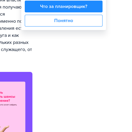
ня власти:
Что за планировщик?
я получают
тся
Понятно
 именно потом
ления есть в
уга и как
ольких разных
 служащего, от