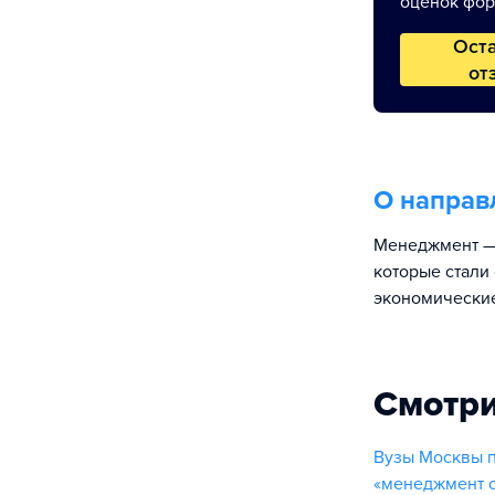
оценок фор
Ост
от
О направ
Менеджмент — 
которые стали
экономические
Смотри
Вузы Москвы 
«менеджмент о