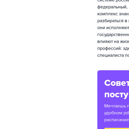
системе россий
федеральный, 
комплекс знан
разбираться в
они исполняют
государственн
влияют на жиз
профессий: зде
специалиста п
Совет
пост
Мечтаешь по
удобном pd
расписание