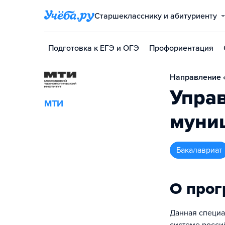
Старшекласснику и абитуриенту
Подготовка к ЕГЭ и ОГЭ
Профориентация
Направление 
Упра
МТИ
муни
бакалавриат
О про
Данная специа