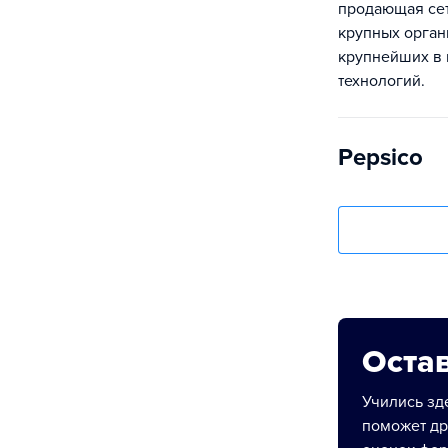
продающая сет
крупных орган
крупнейших в 
технологий.
Pepsico
Остав
Учились зде
поможет др