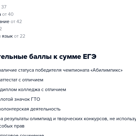
 37
а
от 40
нание
от 42
2
й язык
от 22
ельные баллы к сумме ЕГЭ
 наличие статуса победителя чемпионата «Абилимпикс»
 аттестат с отличием
а диплом колледжа с отличием
олотой значок ГТО
волонтерская деятельность
за результаты олимпиад и творческих конкурсов, не исполь
собых прав
 итоговое сочинение