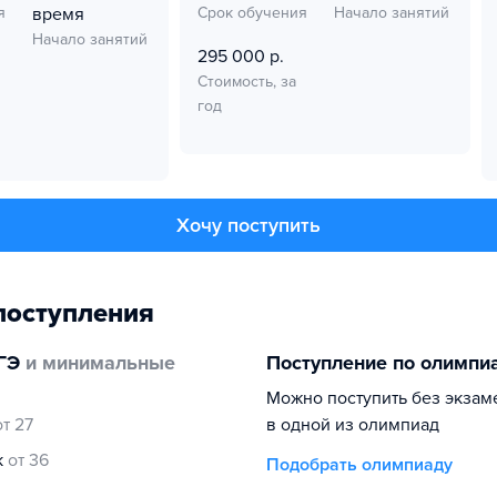
я
время
Срок обучения
Начало занятий
Начало занятий
295 000 р.
Стоимость, за
год
Хочу поступить
поступления
ГЭ
и минимальные
Поступление по олимпи
Можно поступить без экзам
от 27
в одной из олимпиад
к
от 36
Подобрать олимпиаду