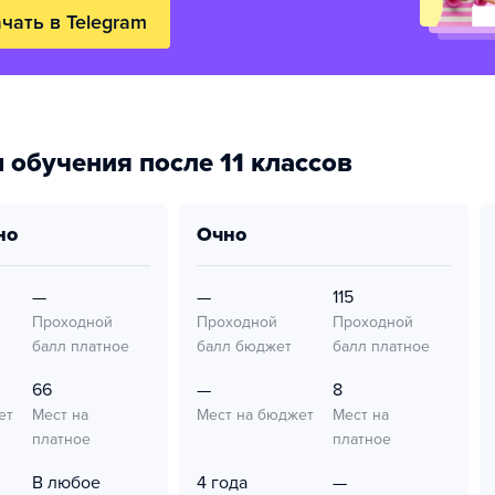
чать в Telegram
 обучения после 11 классов
но
очно
—
—
115
Проходной
Проходной
Проходной
балл платное
балл бюджет
балл платное
66
—
8
ет
Мест на
Мест на бюджет
Мест на
платное
платное
В любое
4 года
—