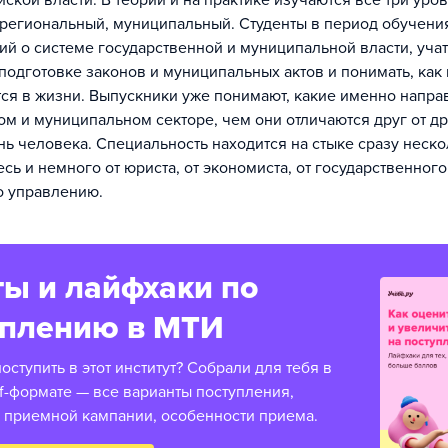
ской власти. В теории и на практике изучаются все три уров
региональный, муниципальный. Студенты в период обучени
ий о системе государственной и муниципальной власти, уча
 подготовке законов и муниципальных актов и понимать, как
ся в жизни. Выпускники уже понимают, какие именно направ
ом и муниципальном секторе, чем они отличаются друг от др
нь человека. Специальность находится на стыке сразу неск
сь и немного от юриста, от экономиста, от государственного
о управлению.
ы и лайфхаки по
уплению в МТИ
ступить в этот институт? Собрали для тебя в
f-формате — все варианты поступления,
 приемной кампании, особенности приема.