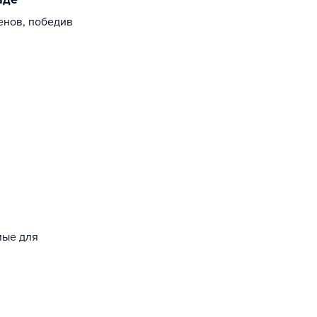
енов, победив
мые для