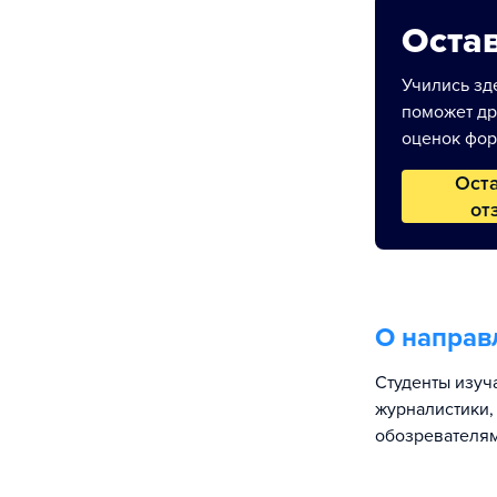
Остав
Учились зде
поможет др
оценок фор
Ост
от
О направ
Студенты изуч
журналистики,
обозревателям