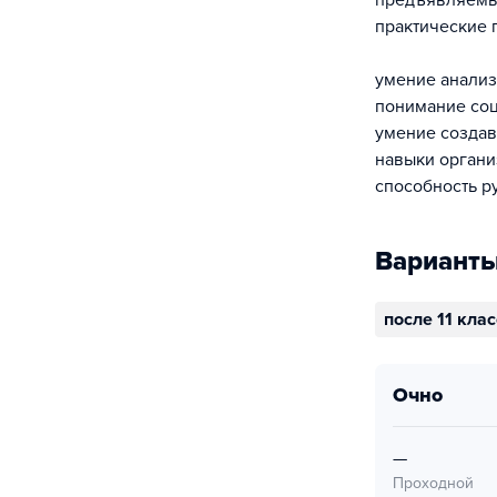
предъявляемых
практические 
умение анализ
понимание соц
умение создав
навыки органи
способность р
Варианты
после 11 кла
очно
—
Проходной