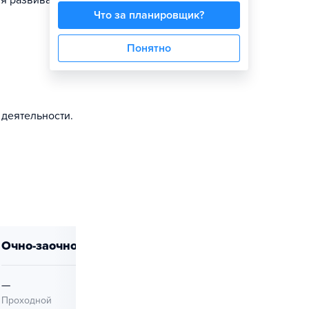
ия развиваются
Что за планировщик?
Понятно
деятельности.
очно-заочно
—
—
Проходной
Проходной