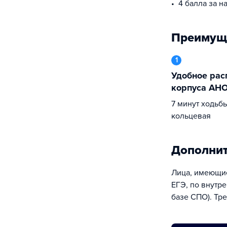
4 балла за 
Преимущ
1
Удобное расположение учебного
корпуса АН
7 минут ходьбы от ст.м. Октябрьская-
кольцевая
Дополни
Лица, имеющие
ЕГЭ, по внутр
базе СПО). Тре