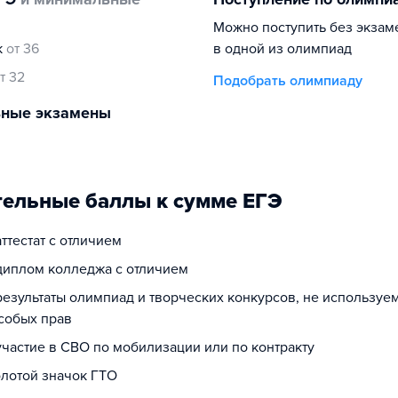
Можно поступить без экзам
к
от 36
в одной из олимпиад
т 32
Подобрать олимпиаду
ьные экзамены
ельные баллы к сумме ЕГЭ
аттестат с отличием
 диплом колледжа с отличием
результаты олимпиад и творческих конкурсов, не используе
собых прав
участие в СВО по мобилизации или по контракту
олотой значок ГТО