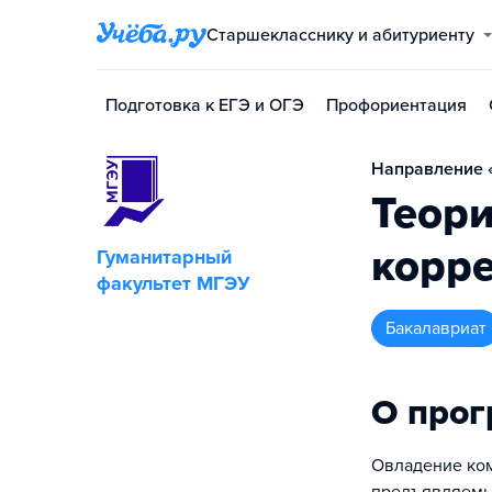
Старшекласснику и абитуриенту
Подготовка к ЕГЭ и ОГЭ
Профориентация
Направление «
Теори
корр
Гуманитарный
факультет МГЭУ
бакалавриат
О про
Овладение ком