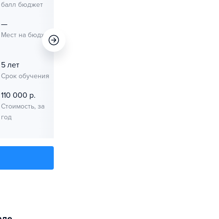
балл бюджет
балл платное
—
10
Мест на бюджет
Мест на
платное
5 лет
1 сент. 2026
Срок обучения
Начало занятий
110 000 р.
Стоимость, за
год
аде