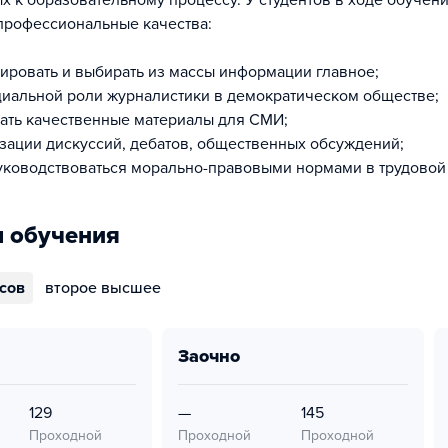
 к образовательному процессу. У студентов в ходе обучен
профессиональные качества:
ировать и выбирать из массы информации главное;
иальной роли журналистики в демократическом обществе;
ать качественные материалы для СМИ;
зации дискуссий, дебатов, общественных обсуждений;
уководствоваться морально-правовыми нормами в трудовой 
 обучения
ссов
второе высшее
заочно
129
—
145
Проходной
Проходной
Проходной