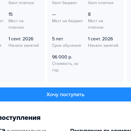
балл платное
балл бюджет
балл платное
15
—
8
ет
Мест на
Мест на бюджет
Мест на
платное
платное
1 сент. 2026
5 лет
1 сент. 2026
я
Начало занятий
Срок обучения
Начало занятий
96 000 р.
Стоимость, за
год
Хочу поступить
поступления
ГЭ
и минимальные
Поступление по олимпи